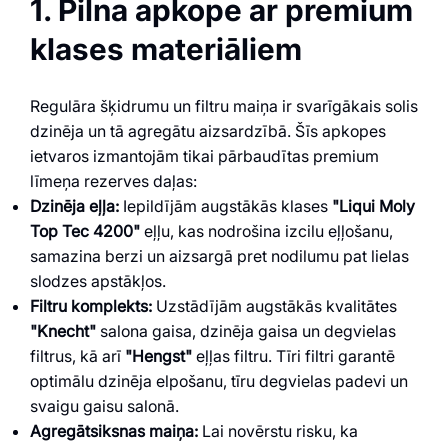
1. Pilna apkope ar premium
klases materiāliem
Regulāra šķidrumu un filtru maiņa ir svarīgākais solis
dzinēja un tā agregātu aizsardzībā. Šīs apkopes
ietvaros izmantojām tikai pārbaudītas premium
līmeņa rezerves daļas:
Dzinēja eļļa:
Iepildījām augstākās klases
"Liqui Moly
Top Tec 4200"
eļļu, kas nodrošina izcilu eļļošanu,
samazina berzi un aizsargā pret nodilumu pat lielas
slodzes apstākļos.
Filtru komplekts:
Uzstādījām augstākās kvalitātes
"Knecht"
salona gaisa, dzinēja gaisa un degvielas
filtrus, kā arī
"Hengst"
eļļas filtru. Tīri filtri garantē
optimālu dzinēja elpošanu, tīru degvielas padevi un
svaigu gaisu salonā.
Agregātsiksnas maiņa:
Lai novērstu risku, ka