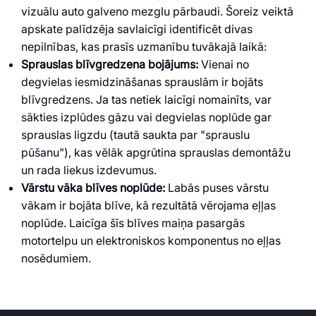
vizuālu auto galveno mezglu pārbaudi. Šoreiz veiktā
apskate palīdzēja savlaicīgi identificēt divas
nepilnības, kas prasīs uzmanību tuvākajā laikā:
Sprauslas blīvgredzena bojājums:
Vienai no
degvielas iesmidzināšanas sprauslām ir bojāts
blīvgredzens. Ja tas netiek laicīgi nomainīts, var
sākties izplūdes gāzu vai degvielas noplūde gar
sprauslas ligzdu (tautā saukta par "sprauslu
pūšanu"), kas vēlāk apgrūtina sprauslas demontāžu
un rada liekus izdevumus.
Vārstu vāka blīves noplūde:
Labās puses vārstu
vākam ir bojāta blīve, kā rezultātā vērojama eļļas
noplūde. Laicīga šīs blīves maiņa pasargās
motortelpu un elektroniskos komponentus no eļļas
nosēdumiem.