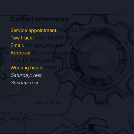
Contact information
Service appointment:
+ 371 23 777 337
Tow truck:
+ 371 26 466 997
Email:
info@gtgarage.lv
Address:
12C Krustabaznīcas Street,
Riga, LV-1010, Latvia
Working hours:
POTCP from 8:00 - 18:00
Saturday: rest
Sunday: rest