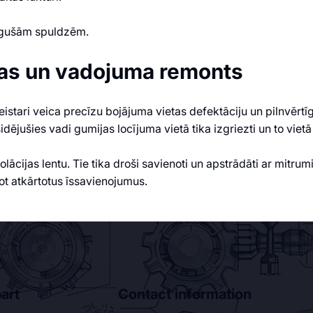
degušām spuldzēm.
ēmas un vadojuma remonts
istari veica precīzu bojājuma vietas defektāciju un pilnvērt
idējušies vadi gumijas locījuma vietā tika izgriezti un to vietā
zolācijas lentu. Tie tika droši savienoti un apstrādāti ar mit
ot atkārtotus īssavienojumus.
art
Contact information