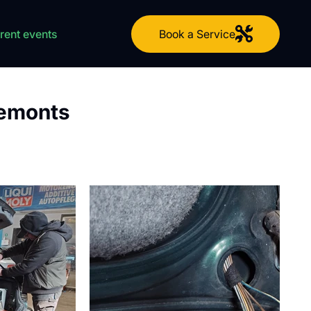
Book a Service
rent events
remonts