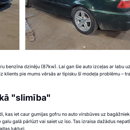
itru benzīna dzinēju (87kw). Lai gan šie auto izceļas ar labu 
iz klients pie mums vērsās ar tipisku šī modeļa problēmu – 
kā "slimība"
i, kas iet caur gumijas gofru no auto virsbūves uz bagāžnieka 
tie galu galā pārlūzt vai saiet uz īso. Tas izraisa dažādus n
tas lukturi.