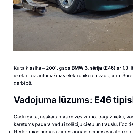
Kulta klasika – 2001. gada
BMW 3. sērija (E46)
ar 1.8 l
ietekmi uz automašīnas elektroniku un vadojumu. Šore
darbībā.
Vadojuma lūzums: E46 tipis
Gadu gaitā, neskaitāmas reizes virinot bagāžnieku, vad
karstums padara vadu izolāciju cietu un trauslu, līdz 
Nedarbojas numura zīmes apgaismojums vai atpakaļgai