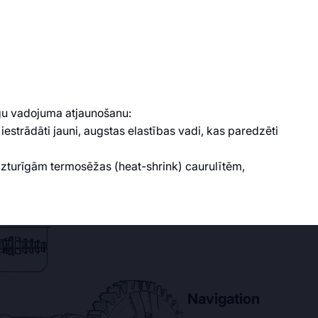
īgu vadojuma atjaunošanu:
 iestrādāti jauni, augstas elastības vadi, kas paredzēti
rumizturīgām termosēžas (heat-shrink) caurulītēm,
Navigation