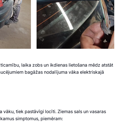
uzticamību, laika zobs un ikdienas lietošana mēdz atstāt
traucējumiem bagāžas nodalījuma vāka elektriskajā
vāku, tiek pastāvīgi locīti. Ziemas sals un vasaras
epatīkamus simptomus, piemēram: