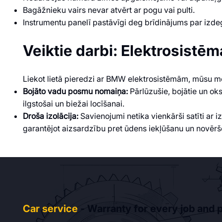
Bagāžnieku vairs nevar atvērt ar pogu vai pulti.
Instrumentu panelī pastāvīgi deg brīdinājums par iz
Veiktie darbi: Elektrosist
Liekot lietā pieredzi ar BMW elektrosistēmām, mūsu me
Bojāto vadu posmu nomaiņa:
Pārlūzušie, bojātie un oks
ilgstošai un biežai locīšanai.
Droša izolācija:
Savienojumi netika vienkārši satīti ar i
garantējot aizsardzību pret ūdens iekļūšanu un novērš
Car service
- Warranty for every job and p