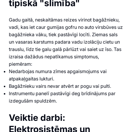
tipiskā "slimība"
Gadu gaitā, neskaitāmas reizes virinot bagāžnieku,
vadi, kas iet caur gumijas gofru no auto virsbūves uz
bagāžnieka vāku, tiek pastāvīgi locīti. Ziemas sals
un vasaras karstums padara vadu izolāciju cietu un
trauslu, līdz tie galu galā pārlūzt vai saiet uz īso. Tas
izraisa dažādus nepatīkamus simptomus,
piemēram:
Nedarbojas numura zīmes apgaismojums vai
atpakaļgaitas lukturi.
Bagāžnieku vairs nevar atvērt ar pogu vai pulti.
Instrumentu panelī pastāvīgi deg brīdinājums par
izdegušām spuldzēm.
Veiktie darbi:
Elektrosistēmas un