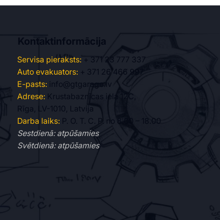
Kontaktinformācija
Servisa pieraksts:
+ 371 23 777 337
Auto evakuators:
+ 371 26 466 997
E-pasts:
info@gtgarage.lv
Adrese:
Krustabaznīcas iela 12C,
Rīga, LV-1010, Latvija
Darba laiks:
P. O. T. C. P. no 8.00 – 18.00
Sestdienā: atpūšamies
Svētdienā: atpūšamies