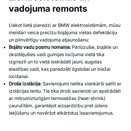
vadojuma remonts
Liekot lietā pieredzi ar BMW elektrosistēmām, mūsu
meistari veica precīzu bojājuma vietas defektāciju
un pilnvērtīgu vadojuma atjaunošanu:
Bojāto vadu posmu nomaiņa:
Pārlūzušie, bojātie un
oksidējušies vadi gumijas locījuma vietā tika
izgriezti un to vietā iestrādāti jauni, augstas
elastības vadi, kas paredzēti ilgstošai un biežai
locīšanai.
Droša izolācija:
Savienojumi netika vienkārši satīti ar
izolācijas lentu. Tie tika droši savienoti un apstrādāti
ar mitrumizturīgām termosēžas (heat-shrink)
caurulītēm, garantējot aizsardzību pret ūdens
iekļūšanu un novēršot atkārtotus īssavienojumus.