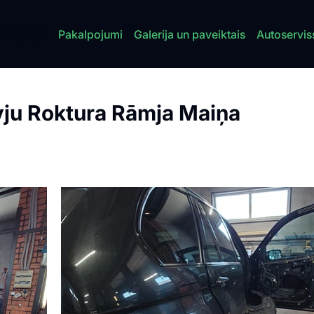
7 337
Pakalpojumi
Galerija un paveiktais
Autoservis
ju Roktura Rāmja Maiņa