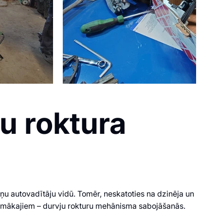
u roktura
eņu autovadītāju vidū. Tomēr, neskatoties na dzinēja un
zināmākajiem – durvju rokturu mehānisma sabojāšanās.