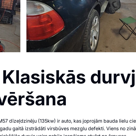
lasiskās durvj
vēršana
M57 dīzeļdzinēju (135kw) ir auto, kas joprojām bauda lielu ci
i, gadu gaitā izstrādāti virsbūves mezglu defekti. Viens no 
riekšējās durvis vairs nebija iespējams atvērt no ārpuses.