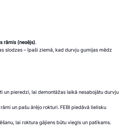
is rāmis (nesējs)
.
lākas slodzes – īpaši ziemā, kad durvju gumijas mēdz
ti un pieredzi, lai demontāžas laikā nesabojātu durvju
āmi un pašu ārējo rokturi. FEBI piedāvā lielisku
anu, lai roktura gājiens būtu viegls un patīkams.