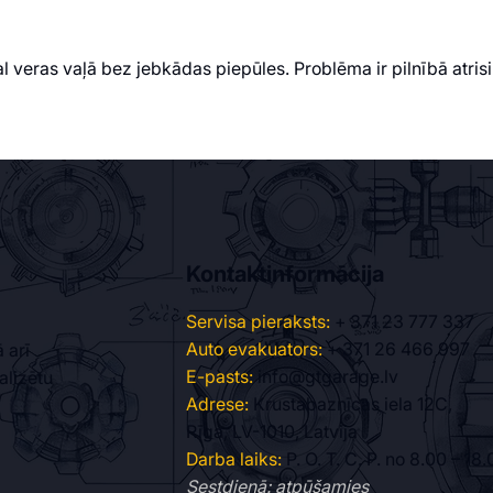
veras vaļā bez jebkādas piepūles. Problēma ir pilnībā atrisi
Kontaktinformācija
Servisa pieraksts:
+ 371 23 777 337
Auto evakuators:
+ 371 26 466 997
 arī
E-pasts:
info@gtgarage.lv
alizētu
Adrese:
Krustabaznīcas iela 12C,
Rīga, LV-1010, Latvija
Darba laiks:
P. O. T. C. P. no 8.00 – 18
Sestdienā: atpūšamies