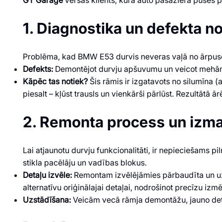
1. Diagnostika un defekta n
Problēma, kad BMW E53 durvis neveras vaļā no ārpuses (
Defekts:
Demontējot durvju apšuvumu un veicot mehāni
Kāpēc tas notiek?
Šis rāmis ir izgatavots no silumīna (
piesalt – kļūst trausls un vienkārši pārlūst. Rezultātā ā
2. Remonta process un izma
Lai atjaunotu durvju funkcionalitāti, ir nepieciešams p
stikla pacēlāju un vadības blokus.
Detaļu izvēle:
Remontam izvēlējāmies pārbaudīta un u
alternatīvu oriģinālajai detaļai, nodrošinot precīzu izm
Uzstādīšana:
Veicām vecā rāmja demontāžu, jauno detaļ