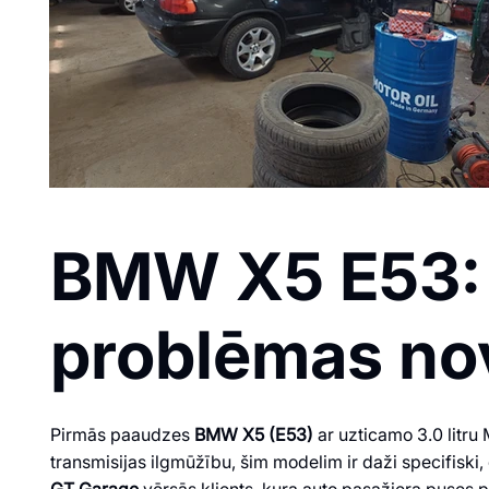
BMW X5 E53: K
problēmas no
Pirmās paaudzes
BMW X5 (E53)
ar uzticamo 3.0 litru 
transmisijas ilgmūžību, šim modelim ir daži specifisk
GT Garage
vērsās klients, kura auto pasažiera puses p