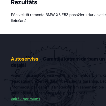
Rezultāts
Pēc veiktā remonta BMW X5 E53 pasažieru durvis atkal 
lietošanā.
Autoserviss
- Garantija katram darbam un
detaļai
Visiem mūsu autoservisā veiktajiem remontdarbiem, kā
iegādātajām rezerves daļām tiek sniegta garantija. Det
informāciju par garantijas noteikumiem saņemsiet pie
pakalpojuma saņemšanas vai pirkuma brīdī.
Vairāk par mums