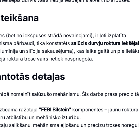
oteikšana
bet no iekšpuses strādā nevainojami), ir ļoti izplatīta.
sma pārbaudi, tika konstatēts
salūzis durvju roktura iekšēja
alumīnija un silīcija sakausējuma), kas laika gaitā un pie lie
rējā roktura trose vairs netiek nospriegota.
ntotās detaļas
ilnībā nomainīt salūzušo mehānismu. Šis darbs prasa precizitā
zticama ražotāja
"FEBI Bilstein"
komponentes – jaunu roktura r
ēru atbilstību un mehānisko izturību.
u salikšanu, mehānisma eļļošanu un precīzu troses noregulēš