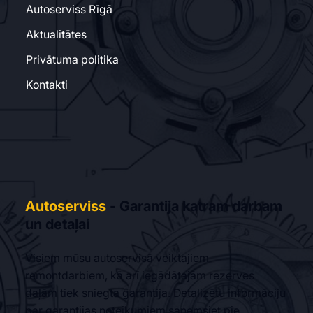
Autoserviss Rīgā
Aktualitātes
Privātuma politika
Kontakti
Autoserviss
- Garantija katram darbam
un detaļai
Visiem mūsu autoservisā veiktajiem
remontdarbiem, kā arī iegādātajām rezerves
daļām tiek sniegta garantija. Detalizētu informāciju
par garantijas noteikumiem saņemsiet pie