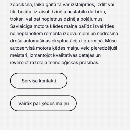
zobsiksna, laika gaitā tā var izstaipīties, izdilt vai
tikt bojāta, izraisot dzinēja nestabilu darbību,
troksni vai pat nopietnus dzinēja bojājumus.
Savlaicīga motora ķēdes maiņa palīdz izvairīties
no neplānotiem remonta izdevumiem un nodrošina
drošu automašīnas ekspluatāciju ilgtermiņā. Mūsu
autoservisā motora ķēdes maiņu veic pieredzējuši
meistari, izmantojot kvalitatīvas detaļas un
ievērojot ražotāja tehnoloģiskās prasības.
Servisa kontakti
Vairāk par ķēdes maiņu