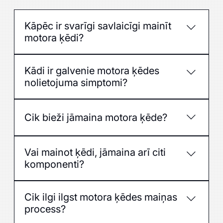
Kāpēc ir svarīgi savlaicīgi mainīt
motora ķēdi?
Lai novērstu ķēdes pārtrūkšanu vai
Kādi ir galvenie motora ķēdes
izstaipīšanos, kas var izraisīt nopietnus dzinēja
nolietojuma simptomi?
bojājumus.
Troksnis, žvadzoņa, jaudas zudums, “Check
Engine” lampiņa vai nestabila motora darbība.
Cik bieži jāmaina motora ķēde?
Parasti ik pēc 150 000–250 000 km, bet
Vai mainot ķēdi, jāmaina arī citi
precīzu intervālu nosaka ražotājs vai auto
komponenti?
ekspluatācijas apstākļi.
Ieteicams vienlaikus mainīt spriegotājus,
Cik ilgi ilgst motora ķēdes maiņas
vadotnes, blīvslēgus un dažreiz arī eļļas sūkņa
process?
piedziņu.