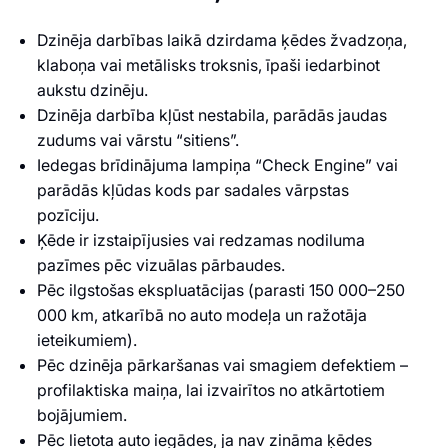
Dzinēja darbības laikā dzirdama ķēdes žvadzoņa,
klaboņa vai metālisks troksnis, īpaši iedarbinot
aukstu dzinēju.
Dzinēja darbība kļūst nestabila, parādās jaudas
zudums vai vārstu “sitiens”.
Iedegas brīdinājuma lampiņa “Check Engine” vai
parādās kļūdas kods par sadales vārpstas
pozīciju.
Ķēde ir izstaipījusies vai redzamas nodiluma
pazīmes pēc vizuālas pārbaudes.
Pēc ilgstošas ekspluatācijas (parasti 150 000–250
000 km, atkarībā no auto modeļa un ražotāja
ieteikumiem).
Pēc dzinēja pārkaršanas vai smagiem defektiem –
profilaktiska maiņa, lai izvairītos no atkārtotiem
bojājumiem.
Pēc lietota auto iegādes, ja nav zināma ķēdes