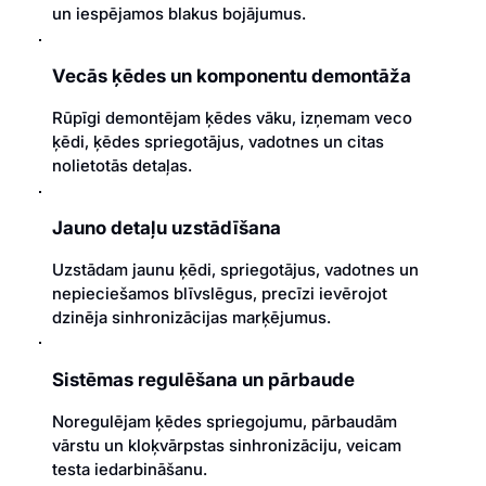
un iespējamos blakus bojājumus.
Vecās ķēdes un komponentu demontāža
Rūpīgi demontējam ķēdes vāku, izņemam veco
ķēdi, ķēdes spriegotājus, vadotnes un citas
nolietotās detaļas.
Jauno detaļu uzstādīšana
Uzstādam jaunu ķēdi, spriegotājus, vadotnes un
nepieciešamos blīvslēgus, precīzi ievērojot
dzinēja sinhronizācijas marķējumus.
Sistēmas regulēšana un pārbaude
Noregulējam ķēdes spriegojumu, pārbaudām
vārstu un kloķvārpstas sinhronizāciju, veicam
testa iedarbināšanu.