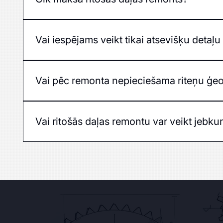
Cena atkarīga no bojājuma veida, automašīnas mar
Vai iespējams veikt tikai atsevišķu detaļ
Jā, iespējams nomainīt tikai bojātās detaļas, taču b
Vai pēc remonta nepieciešama riteņu ģeo
Jā, pēc ritošās daļas remonta obligāti jāveic riteņu
Vai ritošās daļas remontu var veikt jebk
Jā, mūsu servisā veicam ritošās daļas remontu vi