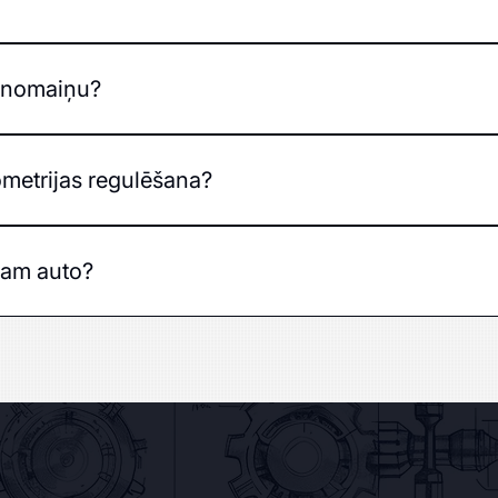
kas un rezerves daļu izmaksām. Precīzu cenu iespējams uzzi
u nomaiņu?
ieži vien ieteicams mainīt vairākas detaļas vienlaicīgi, lai n
metrijas regulēšana?
 ģeometrijas regulēšana.
uram auto?
su marku un modeļu automašīnām.