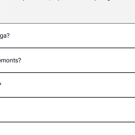
īga?
s sistēmu kopums, kas ietekmē auto vadāmību, stabilitāti un d
remonts?
 nevienmērīgs nodilums un sarežģīta stūrēšana.
?
–20 000 km, kā arī pēc spēcīgiem triecieniem vai pirms tehni
nkāršus darbus var veikt pāris stundu laikā, sarežģītākus – 