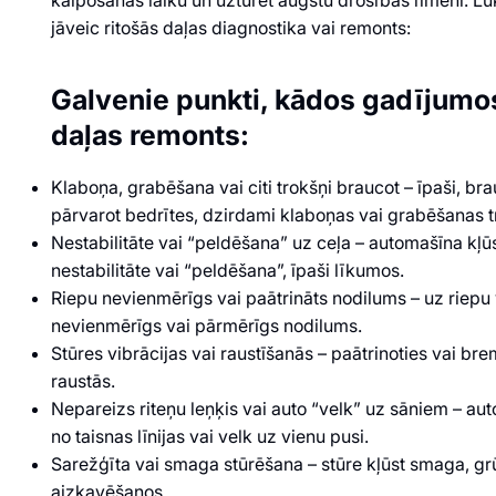
kalpošanas laiku un uzturēt augstu drošības līmeni. L
jāveic ritošās daļas diagnostika vai remonts:
Galvenie punkti, kādos gadījumos
daļas remonts:
Klaboņa, grabēšana vai citi trokšņi braucot – īpaši, br
pārvarot bedrītes, dzirdami klaboņas vai grabēšanas t
Nestabilitāte vai “peldēšana” uz ceļa – automašīna kļ
nestabilitāte vai “peldēšana”, īpaši līkumos.
Riepu nevienmērīgs vai paātrināts nodilums – uz riep
nevienmērīgs vai pārmērīgs nodilums.
Stūres vibrācijas vai raustīšanās – paātrinoties vai bre
raustās.
Nepareizs riteņu leņķis vai auto “velk” uz sāniem – au
no taisnas līnijas vai velk uz vienu pusi.
Sarežģīta vai smaga stūrēšana – stūre kļūst smaga, gr
aizkavēšanos.