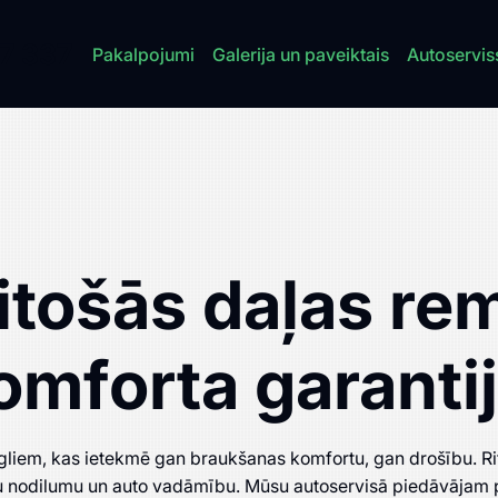
7 337
Pakalpojumi
Galerija un paveiktais
Autoservis
ritošās daļas re
omforta garanti
liem, kas ietekmē gan braukšanas komfortu, gan drošību. Rito
epu nodilumu un auto vadāmību. Mūsu autoservisā piedāvājam p