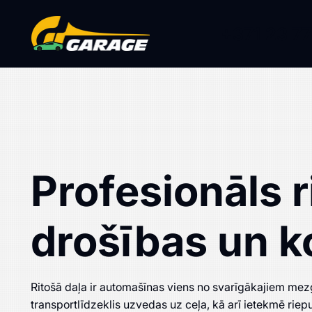
+371 23 77
Profesionāls 
drošības un k
Ritošā daļa ir automašīnas viens no svarīgākajiem mezg
transportlīdzeklis uzvedas uz ceļa, kā arī ietekmē ri