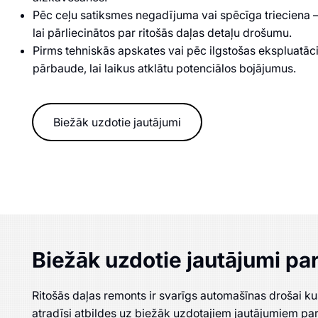
Pēc ceļu satiksmes negadījuma vai spēcīga trieciena
lai pārliecinātos par ritošās daļas detaļu drošumu.
Pirms tehniskās apskates vai pēc ilgstošas ekspluatācij
pārbaude, lai laikus atklātu potenciālos bojājumus.
Biežāk uzdotie jautājumi
Biežāk uzdotie jautājumi pa
Ritošās daļas remonts ir svarīgs automašīnas drošai kust
atradīsi atbildes uz biežāk uzdotajiem jautājumiem par