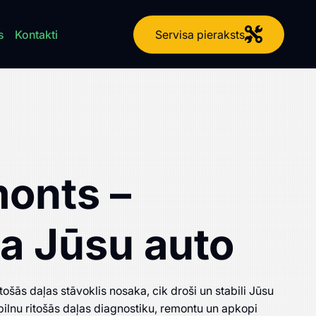
Servisa pieraksts
s
Kontakti
monts –
ja Jūsu auto
šās daļas stāvoklis nosaka, cik droši un stabili Jūsu
ilnu ritošās daļas diagnostiku, remontu un apkopi