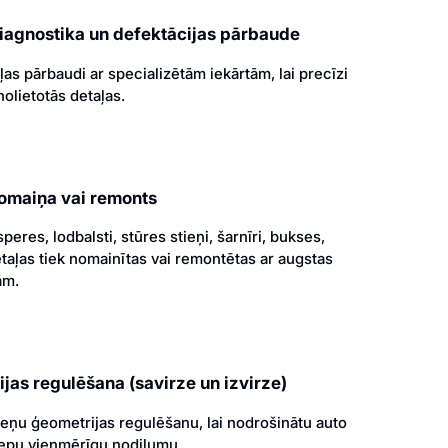
diagnostika un defektācijas pārbaude
ļas pārbaudi ar specializētām iekārtām, lai precīzi
olietotās detaļas.
nomaiņa vai remonts
speres, lodbalsti, stūres stieņi, šarnīri, bukses,
etaļas tiek nomainītas vai remontētas ar augstas
ām.
jas regulēšana (savirze un izvirze)
eņu ģeometrijas regulēšanu, lai nodrošinātu auto
iepu vienmērīgu nodilumu.