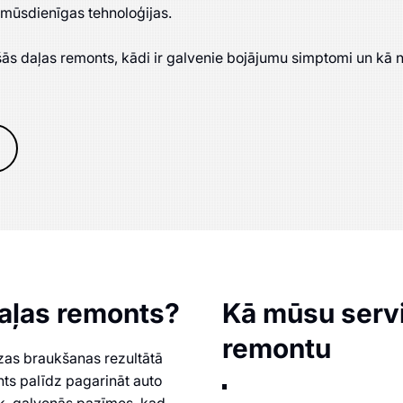
 mūsdienīgas tehnoloģijas.
ošās daļas remonts, kādi ir galvenie bojājumu simptomi un kā
aļas remonts?
Kā mūsu servi
remontu
izas braukšanas rezultātā
onts palīdz pagarināt auto