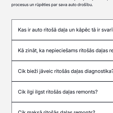
procesus un rūpēties par sava auto drošību.
Kas ir auto ritošā daļa un kāpēc tā ir svar
Ritošā daļa ir automašīnas balstiekārtas un vadība
Kā zināt, ka nepieciešams ritošās daļas 
Pazīmes ir trokšņi, vibrācijas, nestabilitāte, riepu
Cik bieži jāveic ritošās daļas diagnostika
Ieteicams veikt pārbaudi reizi gadā vai pēc 15 000
Cik ilgi ilgst ritošās daļas remonts?
Remonta ilgums ir atkarīgs no bojājuma apjoma – vie
Cik maksā ritošās daļas remonts?