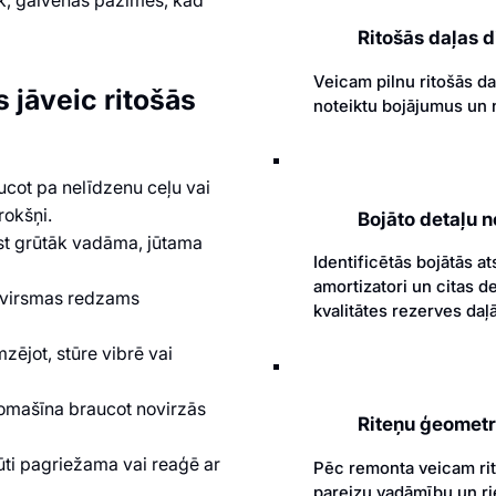
ūk, galvenās pazīmes, kad
Ritošās daļas 
Veicam pilnu ritošās da
 jāveic ritošās
noteiktu bojājumus un n
aucot pa nelīdzenu ceļu vai
rokšņi.
Bojāto detaļu 
ūst grūtāk vadāma, jūtama
Identificētās bojātās at
amortizatori un citas d
u virsmas redzams
kvalitātes rezerves daļ
mzējot, stūre vibrē vai
tomašīna braucot novirzās
Riteņu ģeometri
ūti pagriežama vai reaģē ar
Pēc remonta veicam rit
pareizu vadāmību un r