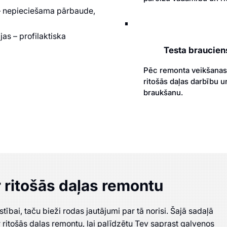
 – nepieciešama pārbaude,
as – profilaktiska
Testa brauciens
Pēc remonta veikšanas a
ritošās daļas darbību u
braukšanu.
r ritošās daļas remontu
ībai, taču bieži rodas jautājumi par tā norisi. Šajā sadaļā
 ritošās daļas remontu, lai palīdzētu Tev saprast galvenos