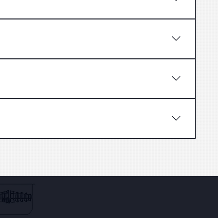
nāt pēc diagnostikas.
odrošinātu maksimālu drošību.