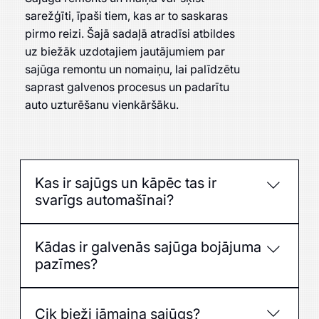
sarežģīti, īpaši tiem, kas ar to saskaras
pirmo reizi. Šajā sadaļā atradīsi atbildes
uz biežāk uzdotajiem jautājumiem par
sajūga remontu un nomaiņu, lai palīdzētu
saprast galvenos procesus un padarītu
auto uzturēšanu vienkāršāku.
Kas ir sajūgs un kāpēc tas ir
svarīgs automašīnai?
Sajūgs nodrošina dzinēja jaudas pārvadi uz
Kādas ir galvenās sajūga bojājuma
transmisiju, ļaujot pārslēgt ātrumus un droši
pazīmes?
uzsākt kustību.
Bojājuma pazīmes ir slīdēšana, grūta ātrumu
pārslēgšana, pedāļa vibrācija, trokšņi vai
Cik bieži jāmaina sajūgs?