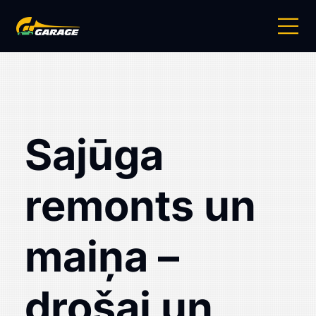
Sajūga
remonts un
maiņa –
drošai un