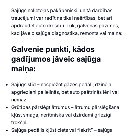
Sajūgs nolietojas pakāpeniski, un tā darbības
traucējumi var radīt ne tikai neērtības, bet arī
apdraudēt auto drošību. Lūk, galvenās pazīmes,
kad jāveic sajūga diagnostika, remonts vai maiņa:
Galvenie punkti, kādos
gadījumos jāveic sajūga
maiņa:
Sajūgs slīd – nospiežot gāzes pedāli, dzinēja
apgriezieni palielinās, bet auto paātrinās lēni vai
nemaz.
Grūtības pārslēgt ātrumus – ātrumu pārslēgšana
kļūst smaga, neritmiska vai dzirdami griezīgi
trokšņi.
Sajūga pedālis kļūst ciets vai “iekrīt” – sajūga