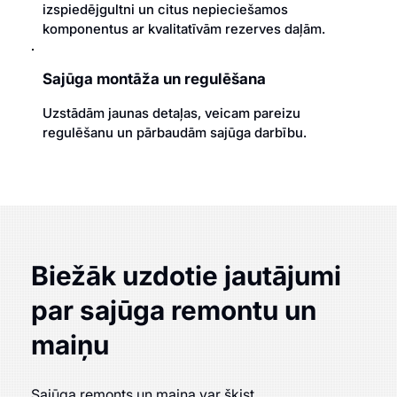
izspiedējgultni un citus nepieciešamos
komponentus ar kvalitatīvām rezerves daļām.
Sajūga montāža un regulēšana
Uzstādām jaunas detaļas, veicam pareizu
regulēšanu un pārbaudām sajūga darbību.
Biežāk uzdotie jautājumi
par sajūga remontu un
maiņu
Sajūga remonts un maiņa var šķist