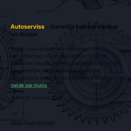
Autoserviss
- Garantija katram darbam
un detaļai
Visiem mūsu autoservisā veiktajiem
remontdarbiem, kā arī iegādātajām rezerves
daļām tiek sniegta garantija. Detalizētu informāciju
par garantijas noteikumiem saņemsiet pie
pakalpojuma saņemšanas vai pirkuma brīdī.
Vairāk par mums
© SIA GT remonts 2026
Mājas lapas izstrāde