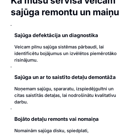
Kā mūsu servisā veicam
sajūga remontu un maiņu
Sajūga defektācija un diagnostika
Veicam pilnu sajūga sistēmas pārbaudi, lai
identificētu bojājumus un izvēlētos piemērotāko
risinājumu.
Sajūga un ar to saistīto detaļu demontāža
Noņemam sajūgu, spararatu, izspiedējgultni un
citas saistītās detaļas, lai nodrošinātu kvalitatīvu
darbu.
Bojāto detaļu remonts vai nomaiņa
Nomainām sajūga disku, spiedplati,