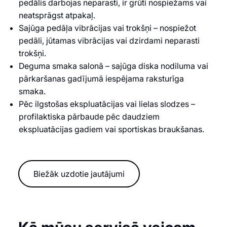
pedālis darbojas neparasti, ir grūti nospiežams vai
neatsprāgst atpakaļ.
Sajūga pedāļa vibrācijas vai trokšņi – nospiežot
pedāli, jūtamas vibrācijas vai dzirdami neparasti
trokšņi.
Deguma smaka salonā – sajūga diska nodiluma vai
pārkaršanas gadījumā iespējama raksturīga
smaka.
Pēc ilgstošas ekspluatācijas vai lielas slodzes –
profilaktiska pārbaude pēc daudziem
ekspluatācijas gadiem vai sportiskas braukšanas.
Biežāk uzdotie jautājumi